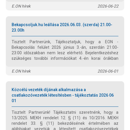
E.ON hírek
2026-06-22
Bekapcsoljuk.hu leállása 2026.06.03. (szerda) 21.00-
23.00h
Tisztelt Partnerünk, Tájékoztatjuk, hogy a EON -
Bekapcsolás felület 2026 június 3.-án, szerdán 21:00-
23:00 időszakban nem lesz elérhető. Bejelentkezéshez
szükséges további információkat 4.-én korai órákban
fogjuk küldeni. Üdvözlettel Regisztrált szerelői támogató
rendszer
E.ON hírek
2026-06-01
Közcélú vezeték díjának alkalmazása a
csatlakozóvezeték létesítésben - tájékoztatás 2026 06
01
Tisztelt Partnerünk! Tájékoztatni szeretnénk, hogy a
13/2025. MEKH rendelet 12. § (11) és 10/2016. MEKH
rendelet 33. § (11) bekezdésének értelmében az
alábbiakat vezetjük a létesített csatlakozóvezetékek