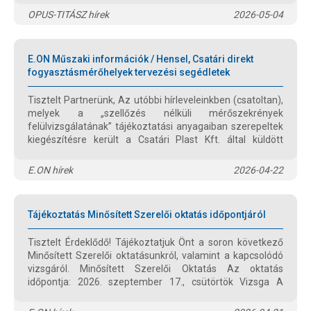
OPUS-TITÁSZ hírek
2026-05-04
E.ON Műszaki információk / Hensel, Csatári direkt
fogyasztásmérőhelyek tervezési segédletek
Tisztelt Partnerünk, Az utóbbi hírleveleinkben (csatoltan),
melyek a „szellőzés nélküli mérőszekrények
felülvizsgálatának” tájékoztatási anyagaiban szerepeltek
kiegészítésre került a Csatári Plast Kft. által küldött
útmutatóval. További információkat az alábbi
elérhetőségen tudnak megtekinteni az E.ON honlapján a
E.ON hírek
2026-04-22
Tervezési Segédletek almappákban. muszaki-informaciok
Tájékoztatás Minősített Szerelői oktatás időpontjáról
Tisztelt Érdeklődő! Tájékoztatjuk Önt a soron következő
Minősített Szerelői oktatásunkról, valamint a kapcsolódó
vizsgáról. Minősített Szerelői Oktatás Az oktatás
időpontja: 2026. szeptember 17., csütörtök Vizsga A
vizsga időpontja: 2026. szeptember 28. és október 2.,
Figyelem! A vizsgán kizárólag az vehet részt, aki az