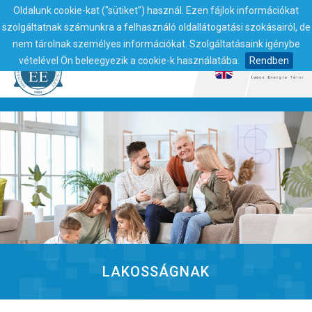
Oldalunk cookie-kat ("sütiket") használ. Ezen fájlok információkat
szolgáltatnak számunkra a felhasználó oldallátogatási szokásairól, de
nem tárolnak személyes információkat. Szolgáltatásaink igénybe
vételével Ön beleegyezik a cookie-k használatába.
Rendben
LAKOSSÁGNAK