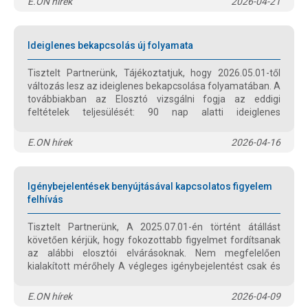
E.ON hírek
2026-04-21
oktatáson is részt vett!
Ideiglenes bekapcsolás új folyamata
Tisztelt Partnerünk, Tájékoztatjuk, hogy 2026.05.01-től
változás lesz az ideiglenes bekapcsolása folyamatában. A
továbbiakban az Elosztó vizsgálni fogja az eddigi
feltételek teljesülését: 90 nap alatti ideiglenes
bekapcsolási igény esetén, hogy az ügyfél nevén van-e
lejárt tartozás. A tartozás befizetése (igazolás
E.ON hírek
2026-04-16
megküldése vagy jóváírása) után indítjuk el az új igényt. 90
nap feletti igény esetén csak a be-és kikapcsolási díjról
szóló számla befizetése után megy tovább a folyamat.
Igénybejelentések benyújtásával kapcsolatos figyelem
felhívás
Tisztelt Partnerünk, A 2025.07.01-én történt átállást
követően kérjük, hogy fokozottabb figyelmet fordítsanak
az alábbi elosztói elvárásoknak. Nem megfelelően
kialakított mérőhely A végleges igénybejelentést csak és
kizárólag a mérőhely kialakítása után lehet benyújtani.
E.ON hírek
2026-04-09