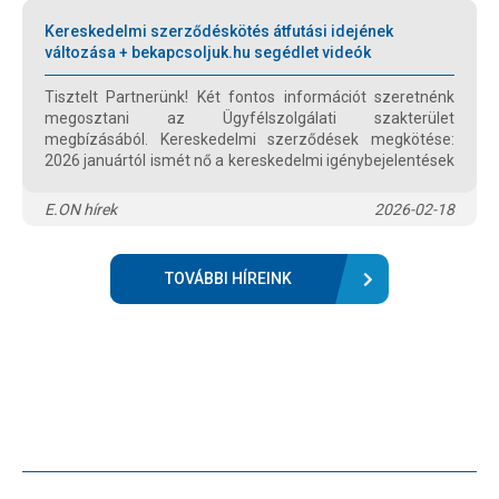
Kereskedelmi szerződéskötés átfutási idejének
változása + bekapcsoljuk.hu segédlet videók
Tisztelt Partnerünk! Két fontos információt szeretnénk
megosztani az Ügyfélszolgálati szakterület
megbízásából. Kereskedelmi szerződések megkötése:
2026 januártól ismét nő a kereskedelmi igénybejelentések
átfutási ideje az újbekapcsolási folyamatokban.
E.ON hírek
2026-02-18
TOVÁBBI HÍREINK