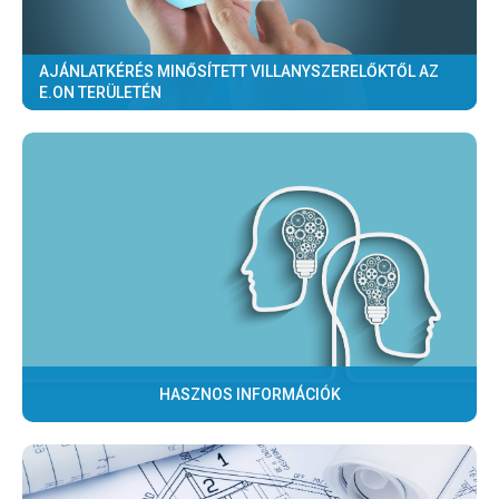
AJÁNLATKÉRÉS MINŐSÍTETT VILLANYSZERELŐKTŐL AZ
E.ON TERÜLETÉN
HASZNOS INFORMÁCIÓK