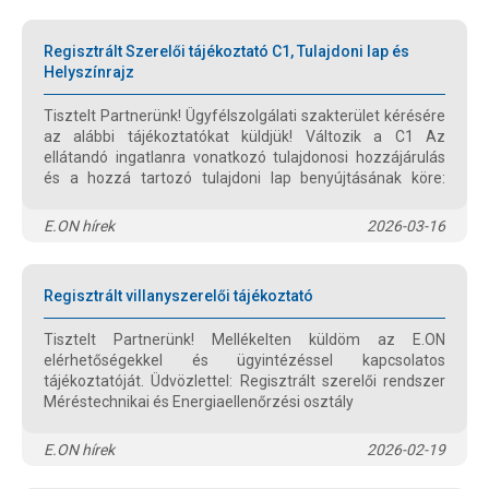
Regisztrált Szerelői tájékoztató C1, Tulajdoni lap és
Helyszínrajz
Tisztelt Partnerünk! Ügyfélszolgálati szakterület kérésére
az alábbi tájékoztatókat küldjük! Változik a C1 Az
ellátandó ingatlanra vonatkozó tulajdonosi hozzájárulás
és a hozzá tartozó tulajdoni lap benyújtásának köre:
2026.03.16-ától kérjük minden tényleges/végleges
Teljesítmény változás igénybejelentéshez is csatolni a C1-
E.ON hírek
2026-03-16
es hozzájárulást és a tulajdoni lapot.
Regisztrált villanyszerelői tájékoztató
Tisztelt Partnerünk! Mellékelten küldöm az E.ON
elérhetőségekkel és ügyintézéssel kapcsolatos
tájékoztatóját. Üdvözlettel: Regisztrált szerelői rendszer
Méréstechnikai és Energiaellenőrzési osztály
E.ON hírek
2026-02-19