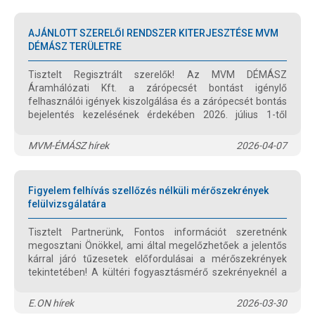
AJÁNLOTT SZERELŐI RENDSZER KITERJESZTÉSE MVM
DÉMÁSZ TERÜLETRE
Tisztelt Regisztrált szerelők! Az MVM DÉMÁSZ
Áramhálózati Kft. a zárópecsét bontást igénylő
felhasználói igények kiszolgálása és a zárópecsét bontás
bejelentés kezelésének érdekében 2026. július 1-től
„Ajánlott szerelői rendszer” bevezetését tervezi, az MVM
ÉMÁSZ ellátási területén működő rendszerhez hasonlóan.
MVM-ÉMÁSZ hírek
2026-04-07
Fontos: Azok a szerelők, akik MVM ÉMÁSZ területre
vonatkozóan már rendelkeznek ajánlott szerelői
feljogosítással, azaz ASZR számmal, MVM DÉMÁSZ
Figyelem felhívás szellőzés nélküli mérőszekrények
ellátási területére vonatkozóan is jogosultak lesznek 2026.
felülvizsgálatára
július 1.-től ajánlott szerelői tevékenységet végezni. Ezért
most nem kell külön jelentkezniük.
Tisztelt Partnerünk, Fontos információt szeretnénk
megosztani Önökkel, ami által megelőzhetőek a jelentős
kárral járó tűzesetek előfordulásai a mérőszekrények
tekintetében! A kültéri fogyasztásmérő szekrényeknél a
hőingadozás és a szellőzés hiánya páralecsapódást
eredményezhet, ami különösen a tokozatos szekrények
E.ON hírek
2026-03-30
esetében kiemelt kockázatot jelenthet.