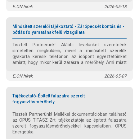
számara, hanem a regisztrált szerelők érintettsége miatt
E.ON hírek
2026-05-18
Ön/Önök felé is a biztonságos munkavégzés érdekében a
veszély elkerülésére.
Minősített szerelői tájékoztató - Zárópecsét bontás és -
pótlás folyamatának felülvizsgálata
Tisztelt Partnerünk! Alábbi levelünket szeretnénk
ismételten megküldeni, mivel a minősített szerelők
gyakorta keresik telefonon az időpont egyeztetőinket
amiatt, hogy mikor kerül zárásra a mérőhely. Ami miatt
erre jelenleg nincs szükség, ezért írtuk meg az utóbbi
időszakban a jelenleg is érvényben lévő kérésünket.
E.ON hírek
2026-05-07
Tájékoztató-Épített falazatra szerelt
fogyasztásmérőhely
Tisztelt Partnerünk! Mellékel dokumentációban található
az OPUS TITÁSZ Zrt. tájékoztatója az épített falazatra
szerelt fogyasztásmérőhelyekkel kapcsolatban. OPUS
Energetika