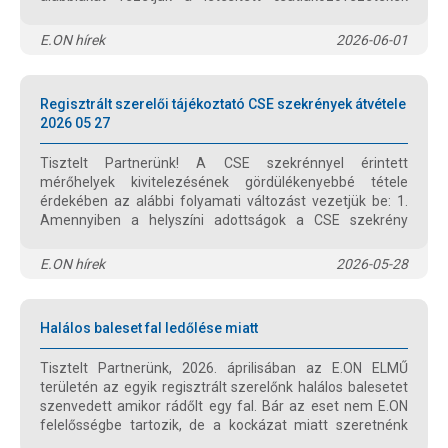
díjával kapcsolatban. A jogszabályváltozás kizárólag a KIF
közcélú vezeték díj megállapítását módosítja.
E.ON hírek
2026-06-01
Regisztrált szerelői tájékoztató CSE szekrények átvétele
2026 05 27
Tisztelt Partnerünk! A CSE szekrénnyel érintett
mérőhelyek kivitelezésének gördülékenyebbé tétele
érdekében az alábbi folyamati változást vezetjük be: 1.
Amennyiben a helyszíni adottságok a CSE szekrény
telepítését indokolják, kérjük, hogy mindig előzetes ágon
indítsák el az igénybejelentést. 2. Az igényre kiadott
E.ON hírek
2026-05-28
előzetes műszaki tájékoztató levél rögzíti, hogy a
kivitelezés mely CSE szekrény típussal valósítható meg. A
meghatározott típustól eltérni nem lehet. A telepítést a
Halálos baleset fal ledőlése miatt
gépkönyvben leírt technológiai elvárások szigorú
betartása mellet történhet.
Tisztelt Partnerünk, 2026. áprilisában az E.ON ELMŰ
területén az egyik regisztrált szerelőnk halálos balesetet
szenvedett amikor rádőlt egy fal. Bár az eset nem E.ON
felelősségbe tartozik, de a kockázat miatt szeretnénk
felhívni a figyelmet nemcsak saját kollégáink, vállalkozóink