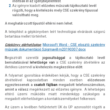
indítsák el az igénybejelentést
.
Az igényre kiadott
előzetes műszaki tájékoztató levél
rögzíti, hogy a kivitelezés mely CSE szekrény típussal
valósítható meg.
A meghatározott típustól eltérni nem lehet.
A telepítést a gépkönyvben leírt technológiai elvárások szigorú
betartása mellet történhet
.
Gépkönyv elérhetősége
:
Microsoft Word - CSE elosztó szekrény
műszaki dokumentáció Szigmavill m20190307.docx
R
egisztrált szerelő
i jogosultsággal
a
tájékoztató levél
bemutatásával
lehetősége van
a CSE szekrény átvételére az
illetékes üzemnél
a kivitelezés megkezdése előtt
.
A folyamat gyorsítása érdekében kérjük, hogy a CSE szekrény
átvételével kapcsolatban minden esetben
előzetesen
egyeztessenek a
csatolt fájlban
megadott telefonszámokon,
amint a válasz
megérkezett az előzetes igényre.
A lehetséges
eltérő üzemi működés miatt mindenképp szükséges a
megadott elérhetőségen a kontaktszemélyeket felkeresni.
Az üzem a levélben feltűntetett ÜK és ÜP azonosítót rögzíti a