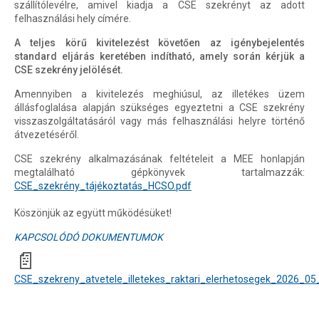
szállítólevélre, amivel kiadja a CSE szekrényt az adott
felhasználási hely címére.
A teljes körű kivitelezést követően az igénybejelentés
standard eljárás keretében indítható, amely során kérjük a
CSE szekrény jelölését.
Amennyiben a kivitelezés meghiúsul, az illetékes üzem
állásfoglalása alapján szükséges egyeztetni a CSE szekrény
visszaszolgáltatásáról vagy más felhasználási helyre történő
átvezetéséről.
CSE szekrény alkalmazásának feltételeit a MEE honlapján
megtalálható gépkönyvek tartalmazzák:
CSE_szekrény_tájékoztatás_HCSO.pdf
Köszönjük az együtt működésüket!
KAPCSOLÓDÓ DOKUMENTUMOK
📄
CSE_szekreny_atvetele_illetekes_raktari_elerhetosegek_2026_05