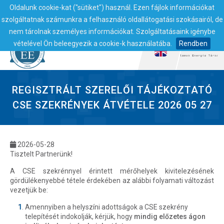
Oldalunk cookie-kat ("sütiket") használ. Ezen fájlok információkat
szolgáltatnak számunkra a felhasználó oldallátogatási szokásairól, de
nem tárolnak személyes információkat. Szolgáltatásaink igénybe
vételével Ön beleegyezik a cookie-k használatába.
Rendben
REGISZTRÁLT SZERELŐI TÁJÉKOZTATÓ
CSE SZEKRÉNYEK ÁTVÉTELE 2026 05 27
2026-05-28
Tisztelt Partnerünk!
A CSE szekrénnyel érintett mérőhelyek kivitelezésének
gördülékenyebbé tétele érdekében az alábbi folyamati változást
vezetjük be:
Amennyiben a helyszíni adottságok a CSE szekrény
telepítését indokolják, kérjük, hogy
mindig előzetes ágon