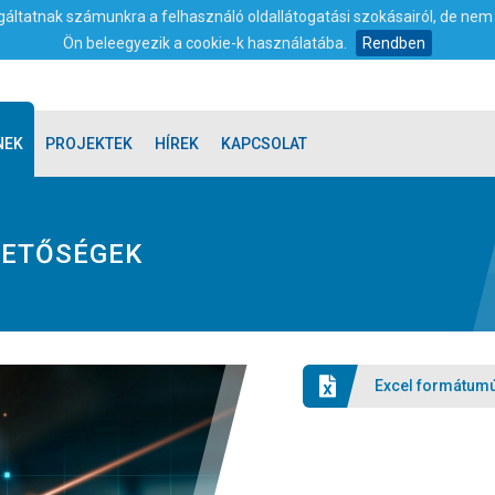
olgáltatnak számunkra a felhasználó oldallátogatási szokásairól, de ne
Ön beleegyezik a cookie-k használatába.
Rendben
NEK
PROJEKTEK
HÍREK
KAPCSOLAT
HETŐSÉGEK
Excel formátumú 