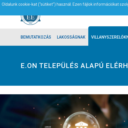
Oldalunk cookie-kat ("sütiket") használ. Ezen fájlok információkat sz
BEMUTATKOZÁS
LAKOSSÁGNAK
VILLANYSZERELŐK
E.ON TELEPÜLÉS ALAPÚ ELÉR