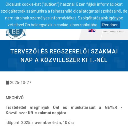
Oldalunk cookie-kat ("sütiket") használ. Ezen fájlok információkat
szolgáltatnak számunkra a felhasználó oldallátogatási szokásairól, de
nem tárolnak személyes információkat. Szolgáltatásaink igénybe
vételével Ön beleegyezik a cookie-k használatába.
Rendben
TERVEZŐI ÉS REGSZERELŐI SZAKMAI
NAP A KÖZVILLSZER KFT.-NÉL
2025-10-27
MEGHÍVÓ
Tisztelettel meghívjuk Önt és munkatársait a GEYER -
Közvillszer Kft. szakmai napjára.
Időpont:
2025. november 6-án, 10 óra