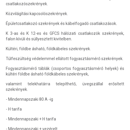
csatlakozószekrények.
Közvilágítási kapcsolószekrények.
Épületcsatlakozó szekrények és kábelfogadó csatlakozások
.
K 3-as és K 12-es és GFCS hálózati csatlakozók szekrények,
falon kívüli és süllyesztett kivitelben.
Kültéri, földbe ásható, földkábeles szekrények.
Túlfeszültség védelemmel ellátott fogyasztásmérő szekrények.
Fogyasztásmérő táblák (csoportos fogyasztásmérő helyek) és
kültéri földbe ásható földkábeles szekrények,
valamint telekhatárra telepíthető, üvegszállal erősített
szekrények.
- Mindennapszaki 80 A -ig
- H tarifa
- Mindennapszaki + H tarifa
- Mindennapszaki + vezérelt