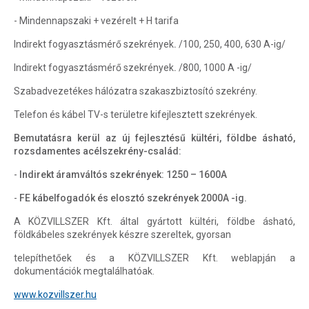
- Mindennapszaki + vezérelt + H tarifa
Indirekt fogyasztásmérő szekrények
.
/100, 250, 400, 630 A-ig/
Indirekt fogyasztásmérő szekrények
.
/800, 1000 A -ig/
Szabadvezetékes hálózatra szakaszbiztosító szekrény.
Telefon és kábel TV-s területre kifejlesztett szekrények.
Bemutatásra kerül az új fejlesztésű kültéri, földbe ásható,
rozsdamentes acélszekrény-család:
-
Indirekt áramváltós szekrények: 1250 – 1600A
-
FE kábelfogadók és elosztó szekrények 2000A -ig.
A KÖZVILLSZER Kft. által gyártott kültéri, földbe ásható,
földkábeles szekrények készre szereltek, gyorsan
telepíthetőek és a KÖZVILLSZER Kft. weblapján a
dokumentációk megtalálhatóak.
www.kozvillszer.hu