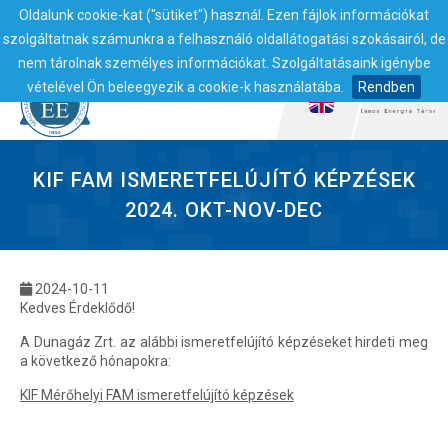
Oldalunk cookie-kat ("sütiket") használ. Ezen fájlok információkat
szolgáltatnak számunkra a felhasználó oldallátogatási szokásairól, de
nem tárolnak személyes információkat. Szolgáltatásaink igénybe
vételével Ön beleegyezik a cookie-k használatába.
Rendben
KIF FAM ISMERETFELÚJÍTÓ KÉPZÉSEK
2024. OKT-NOV-DEC
2024-10-11
Kedves Érdeklődő!
A Dunagáz Zrt. az alábbi ismeretfelújító képzéseket hirdeti meg
a következő hónapokra:
KIF Mérőhelyi FAM ismeretfelújító képzések