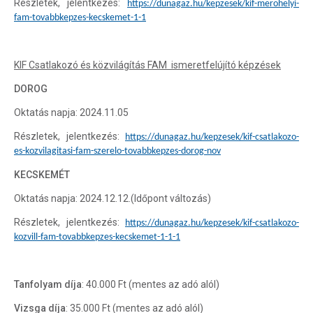
Részletek, jelentkezés:
https://dunagaz.hu/kepzesek/kif-merohelyi-
fam-tovabbkepzes-kecskemet-1-1
KIF Csatlakozó és közvilágítás FAM ismeretfelújító képzések
DOROG
Oktatás napja: 2024.11.05
Részletek, jelentkezés:
https://dunagaz.hu/kepzesek/kif-csatlakozo-
es-kozvilagitasi-fam-szerelo-tovabbkepzes-dorog-nov
KECSKEMÉT
Oktatás napja: 2024.12.12.(Időpont változás)
Részletek, jelentkezés:
https://dunagaz.hu/kepzesek/kif-csatlakozo-
kozvill-fam-tovabbkepzes-kecskemet-1-1-1
Tanfolyam díja
: 40.000 Ft (mentes az adó alól)
Vizsga díja
: 35.000 Ft (mentes az adó alól)